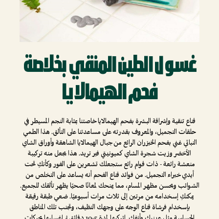
غسول الطين المنقي بخلاصة
فحم الهيمالايا
قناع تنقية وإشراقة البشرة بفحم الهيمالايا خاصتنا بمثابة النجم المسيطر في
حلقات التجميل، والمعروف بقدرته على مساعدتنا على التألق. هذا الطمي
النباتي غني بفحم الخيزران الرائع من جبال الهيمالايا الشاهقة وأوراق الشاي
الأخضر وزيت شجرة الشاي كميونيتي فير تريد. هذا يجعل منه تركيبة
منعشة رائعة - ذات قوام رائع ستجعلك تشعرين على الفور وكأنكِ تحت
أيدي خبراء التجميل. من فوائد قناع الفحم أنه يساعد على التخلص من
الشوائب ويحسن مظهر المسام، مما يمنحك لمعانًا صحيًا يظهر تألقك للجميع.
يمكنكِ إسخدامه من مرتين إلى ثلاث مرات أسبوعيًا. ضعي طبقة رقيقة
بإسخدام فرشاة قناع الوجه على وجهك النظيف، وتجنب تلك المناطق
الحساسة مثل عينيك وأنفك. اتركيها لمدة 5-10 دقائق ثم اغسليها بحركات