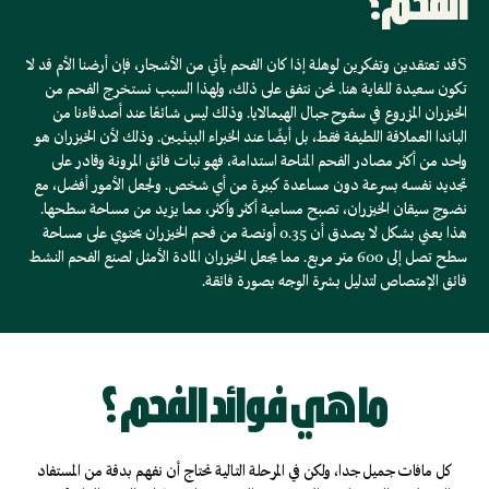
الفحم؟
Sقد تعتقدين وتفكرين لوهلة إذا كان الفحم يأتي من الأشجار، فإن أرضنا الأم قد لا
تكون سعيدة للغاية هنا. نحن نتفق على ذلك، ولهذا السبب نستخرج الفحم من
الخيزران المزروع في سفوح جبال الهيمالايا. وذلك ليس شائعًا عند أصدقاءنا من
الباندا العملاقة اللطيفة فقط، بل أيضًا عند الخبراء البيئيين. وذلك لأن الخيزران هو
واحد من أكثر مصادر الفحم المتاحة استدامة، فهو نبات فائق المرونة وقادر على
تجديد نفسه بسرعة دون مساعدة كبيرة من أي شخص. ولجعل الأمور أفضل، مع
نضوج سيقان الخيزران، تصبح مسامية أكثر وأكثر، مما يزيد من مساحة سطحها.
هذا يعني بشكل لا يصدق أن 0.35 أونصة من فحم الخيزران يحتوي على مساحة
سطح تصل إلى 600 متر مربع. مما يجعل الخيزران المادة الأمثل لصنع الفحم النشط
فائق الإمتصاص لتدليل بشرة الوجه بصورة فائقة.
ما هي فوائد الفحم ؟
كل مافات جميل جدا، ولكن في المرحلة التالية نحتاج أن نفهم بدقة من المستفاد