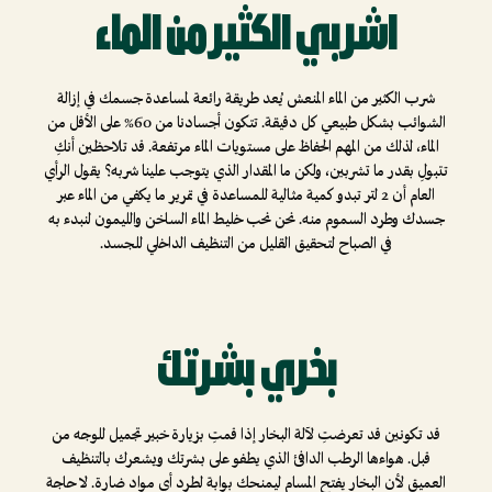
اشربي الكثير من الماء
شرب الكثير من الماء المنعش يُعد طريقة رائعة لمساعدة جسمك في إزالة
الشوائب بشكل طبيعي كل دقيقة. تتكون أجسادنا من 60% على الأقل من
الماء، لذلك من المهم الحفاظ على مستويات الماء مرتفعة. قد تلاحظين أنكِ
تتبولِ بقدر ما تشربين، ولكن ما المقدار الذي يتوجب علينا شربه؟ يقول الرأي
العام أن 2 لتر تبدو كمية مثالية للمساعدة في تمرير ما يكفي من الماء عبر
جسدك وطرد السموم منه. نحن نحب خليط الماء الساخن والليمون لنبدء به
في الصباح لتحقيق القليل من التنظيف الداخلي للجسد.
بخري بشرتك
قد تكونين قد تعرضتِ لآلة البخار إذا قمتِ بزيارة خبير تجميل للوجه من
قبل. هواءها الرطب الدافئ الذي يطفو على بشرتك ويشعرك بالتنظيف
العميق لأن البخار يفتح المسام ليمنحك بوابة لطرد أي مواد ضارة. لا حاجة