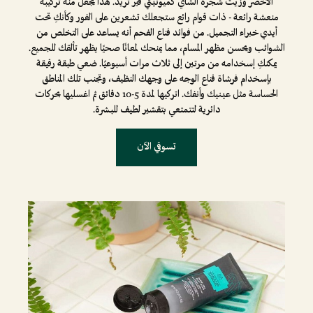
الأخضر وزيت شجرة الشاي كميونيتي فير تريد. هذا يجعل منه تركيبة
منعشة رائعة - ذات قوام رائع ستجعلك تشعرين على الفور وكأنكِ تحت
أيدي خبراء التجميل. من فوائد قناع الفحم أنه يساعد على التخلص من
الشوائب ويحسن مظهر المسام، مما يمنحك لمعانًا صحيًا يظهر تألقك للجميع.
يمكنكِ إسخدامه من مرتين إلى ثلاث مرات أسبوعيًا. ضعي طبقة رقيقة
بإسخدام فرشاة قناع الوجه على وجهك النظيف، وتجنب تلك المناطق
الحساسة مثل عينيك وأنفك. اتركيها لمدة 5-10 دقائق ثم اغسليها بحركات
دائرية لتتمتعي بتقشير لطيف للبشرة.
تسوقي الآن