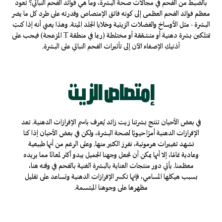
بالضبط من الفحم في مجالات صحة البشرة، وما هي فوائد الفحم النباتي؟ تعود
معظم فوائد الفحم العظمى إلى كونه فائق الإمتصاص وقدرته على طرد كل ما يضر
البشرة - مثل الأوساخ والفضلات الزيتية وخلايا الجلد الميتة. وهذا يعني أنه إذا كنتِ
تمتلكين بشرة دهنية أو متشققة أو مختلطة (ربما في منطقة T المزعجة) فيجب على
أذنيكِ الإصغاء الآن إلى تأثيرات الفحم النباتي على البشرة.
إمتصاص الزيت
في بعض الأحيان تنتج بشرتنا زيت زائد يُعرف باسم الإفرازات الدهنية. تعد
الإفرازات الدهنية أمرًا حيويًا لصحة البشرة، ولكن في بعض الأحيان إذا كنا
نشهد تغييرات هرمونية، نفرز الكثير منها. وعلى الرغم من أنها طبيعية
وعادية تمامًا، إلا أنها يمكن أن تجعل وجهنا الجميل يبدو أكثر لمعانًا مما يريده
معظمنا. يأتي دور منتجات العناية بالبشرة الغنية بالفحم في وقته هنا،
بسبب هيكلها المسامي، فإنها تكسر الإفرازات الدهنية وتساعد على تقليل
مظهرها على وجوهنا المبتسمة.