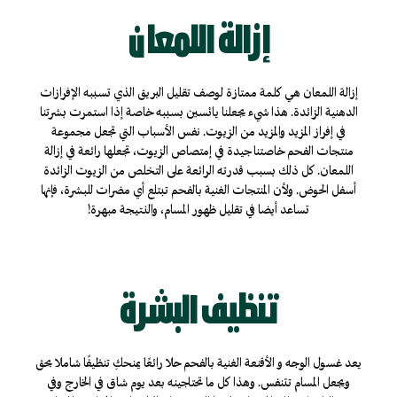
إزالة اللمعان
إزالة اللمعان هي كلمة ممتازة لوصف تقليل البريق الذي تسببه الإفرازات
الدهنية الزائدة. هذا شيء يجعلنا يائسين بسببه خاصة إذا استمرت بشرتنا
في إفراز المزيد والمزيد من الزيوت. نفس الأسباب التي تجعل مجموعة
منتجات الفحم خاصتنا جيدة في إمتصاص الزيوت، تجعلها رائعة في إزالة
اللمعان. كل ذلك بسبب قدرته الرائعة على التخلص من الزيوت الزائدة
أسفل الحوض. ولأن المنتجات الغنية بالفحم تبتلع أي مضرات للبشرة، فإنها
تساعد أيضا في تقليل ظهور المسام، والنتيجة مبهرة!
تنظيف البشرة
يعد غسول الوجه و الأقنعة الغنية بالفحم حلا رائعًا يمنحكِ تنظيفًا شاملا بحق
ويجعل المسام تتنفس. وهذا كل ما تحتاجينه بعد يوم شاق في الخارج وفي