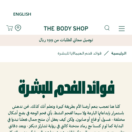
تسجيل
تسجيل
ENGLISH
قائمة
قائمة
الأمنيات
الأمنيات
English
English
توصيل مجاني للطلبات من 199 ريال
الرئيسية
فوائد فحم الهيمالايا للبشرة
جديدنا
جديدنا
العناية
العناية
فوائد الفحم للبشرة
بالبشرة
بالبشرة
العناية
العناية
كلنا هنا نعجب بنعم أرضنا الأم بطريقة كبيرة ونعلم أنك كذلك. نحن ندهش
باستمرار بإبداعاتها البارعة ولا سيما الفحم النشط. يأتي فحم الوجه في بضع أشكال
بالجسم
بالجسم
مختلفة - غسول أو قناع أو صابون. ولكن كيف يعقل أن منتج جمال يجعلنا نبدوا في
البداية كما لو تم كنسنا مع رماد مدخنة كالتي في رواية تشارلز ديكنز - وبعد دقائق
العناية
العناية