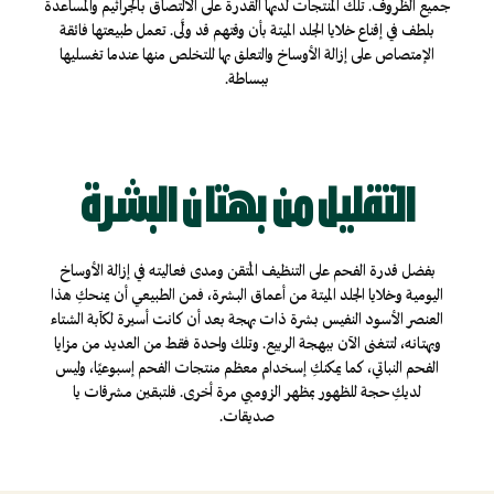
جميع الظروف. تلك المنتجات لديها القدرة على الالتصاق بالجراثيم والمساعدة
بلطف في إقناع خلايا الجلد الميتة بأن وقتهم قد ولَّى. تعمل طبيعتها فائقة
الإمتصاص على إزالة الأوساخ والتعلق بها للتخلص منها عندما تغسليها
ببساطة.
التقليل من بهتان البشرة
بفضل قدرة الفحم على التنظيف المُتقن ومدى فعاليته في إزالة الأوساخ
اليومية وخلايا الجلد الميتة من أعماق البشرة، فمن الطبيعي أن يمنحكِ هذا
العنصر الأسود النفيس بشرة ذات بهجة بعد أن كانت أسيرة لكآبة الشتاء
وبهتانه، لتتغنى الآن ببهجة الربيع. وتلك واحدة فقط من العديد من مزايا
الفحم النباتي، كما يمكنكِ إسخدام معظم منتجات الفحم إسبوعيًا، وليس
لديكِ حجة للظهور بمظهر الزومبي مرة أخرى. فلتبقين مشرقات يا
صديقات.