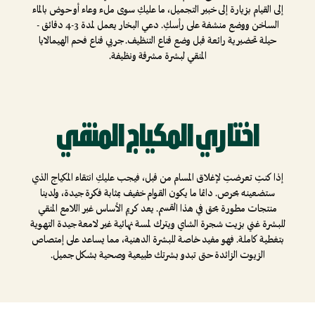
إلى القيام بزيارة إلى خبير التجميل، ما عليكِ سوى ملء وعاء أو حوض بالماء
الساخن ووضع منشفة على رأسكِ. دعي البخار يعمل لمدة 3-4 دقائق -
حيلة تحضيرية رائعة قبل وضع قناع التنظيف. جربي قناع فحم الهيمالايا
المنقي لبشرة مشرقة ونظيفة.
اختاري المكياج المنقي
إذا كنتِ تعرضتِ لإغلاق المسام من قبل، فيجب عليكِ انتقاء المكياج الذي
ستضعينه بحرص. دائما ما يكون القوام خفيف بمثابة فكرة جيدة، ولدينا
منتجات مطورة بحق في هذا القسم. يعد كريم الأساس غير اللامع المنقي
للبشرة غني بزيت شجرة الشاي ويترك لمسة نهائية غير لامعة جيدة التهوية
بتغطية كاملة. فهو مفيد خاصة للبشرة الدهنية، مما يساعد على إمتصاص
الزيوت الزائدة حتى تبدو بشرتك طبيعية وصحية بشكل جميل.