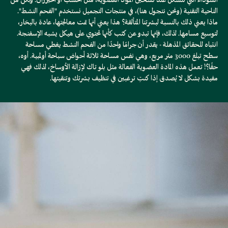
السوداء التي تتشكل عند تسخين المواد العضوية، مثل الخشب أو الخيزران. ولكن من
الناحية التقنية (ونحن نتجول هنا)، في منتجات التجميل نستخدم "الفحم النشط".
ماذا يعني ذلك بالنسبة لبشرتنا المتألقة؟ هذا يعني أنها تمت معالجتها، عادة بالبخار،
لتوسيع مسامها. لذلك، فإنها تبدو عن كثب كأنها تحتوي على هيكل يشبه الإسفنجة.
انتباه للحقائق المذهلة - يقدر أن جرامًا واحدًا من الفحم النشط يغطي مساحة
سطح تبلغ 3000 متر مربع، وهي نفس مساحة ثلاثة أحواض سباحة أولمبية. أوه،
حقًا؟! تعمل هذه المادة العضوية الفعالة مثل بلو تاك لإزالة الأوساخ، لذلك فهي
مفيدة بشكل لا يُصدق إذا كنتِ ترغبين في تنظيف بشرتك وتنقيتها.