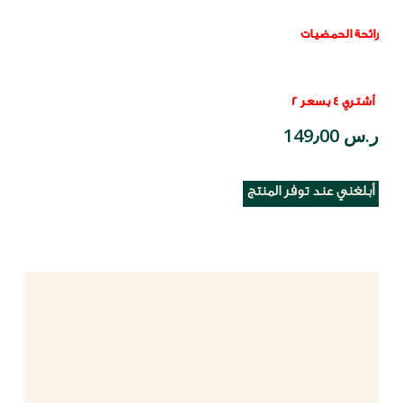
رائحة الحمضيات
أشتري 4 بسعر 2
ر.س 149٫00
أبلغني عند توفر المنتج