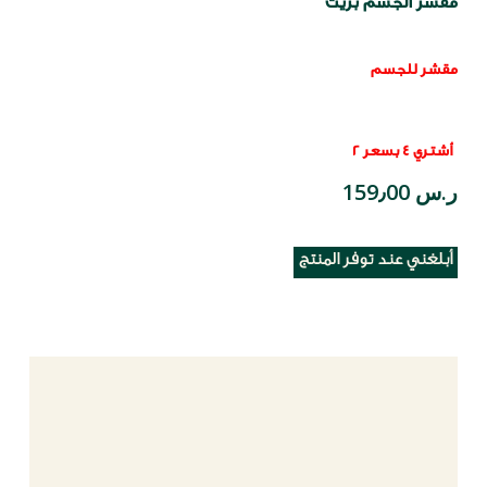
مقشر الجسم بريث
مقشر للجسم
أشتري 4 بسعر 2
ر.س 159٫00
أبلغني عند توفر المنتج