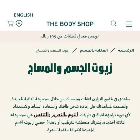
تسجيل
تسجيل
ENGLISH
قائمة
قائمة
الأمنيات
الأمنيات
توصيل مجاني للطلبات من 199 ريال
English
English
الرئيسية
العناية بالجسم
زيوت الجسم والمساج
جديدنا
جديدنا
زيوت الجسم والمساج
العناية
العناية
بالبشرة
بالبشرة
ساعدي في تحقيق التوازن لعقلك وجسمك من خلال مجموعة العافية الجديدة،
العناية
العناية
والمصممة لمساعدتك على إعادة شحن طاقتك وإستعادة النشاط والاستعداد
النوم
التعزيز
التنفس
لأي شيء تواجهه الحياة في طريقك.
و
و
هي مجموعاتنا
بالجسم
بالجسم
الثلاثة الجديدة. بشرتك متعطشة للترطيب أو باهتة؟ احصلي زيوت الجسم
الجديدة لإشراقة مغذية للبشرة.
العناية
العناية