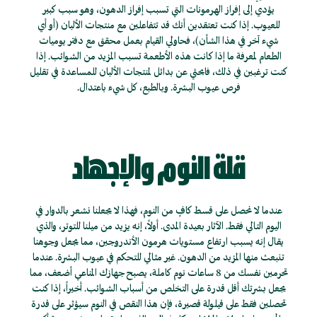
يؤدي إلى إفراز الهرمونات التي تسبب إفراز الدهون، وهو سبب كبير
للعيوب. إذا كنت تعتقدين أنك قد تتفاعلين مع منتجات الألبان (أو أي
شيء آخر في هذا الشأن)، فحاولي القيام بعمل محقق مع دفتر يوميات
الطعام لمعرفة ما إذا كانت هذه الأطعمة تسبب المزيد من الشوائب. إذا
كنت ترغبين في ذلك، فابحثي عن بدائل لمنتجات الألبان للمساعدة في تقليل
فرص عيوب البشرة. وبالطبع، كل شيء باعتدال.
قلة النوم والإجهاد
عندما لا نحصل على قسط كافٍ من النوم، فهذا لا يجعلنا نشعر بالدوار في
اليوم التالي فقط. الآثار بعيدة المدى. أولاً، إنه يزيد من ميلنا للتوتر، والذي
يقال إنه يسبب ارتفاع مستويات هرمون الأندروجين، مما يجعل وجوهنا
تنبعث منها المزيد من الدهون. غير مثالي للتحكم في عيوب البشرة. عندما
تحرمين نفسك من 8 ساعات نوم كاملة، يصبح جهازك المناعي أضعف، مما
يجعل بشرتك أقل قدرة على التخلص من أسباب الشوائب. أخيراً، إذا كنت
تحصلين فقط على قيلولة قصيرة، فإن هذا النقص في النوم سيؤثر على قدرة