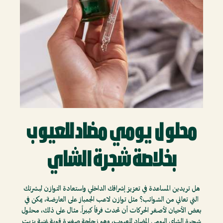
محلول يومي مضاد للعيوب
بخلاصة شجرة الشاي
هل تريدين المساعدة في تعزيز إشراقك الداخلي واستعادة التوازن لبشرتك
التي تعاني من الشوائب؟ مثل توازن لاعب الجمباز على العارضة، يمكن في
بعض الأحيان لأصغر الحركات أن تحدث فرقاً كبيراً. مثال على ذلك، محلول
شجرة الشاي اليومي المضاد للعيوب، وهو زجاجة صغيرة قوية غنية بزيت