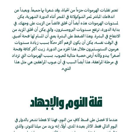
تعتبر تقلبات الهرمونات جزءاً من الحياة، وقد شعرنا بها جميعاً. وبعيداً عن
اندفاعك المباشر لممر الشوكولاتة في المتجر أثناء الدورة الشهرية، يمكن
لمستويات الهرمونات هذه أيضاً أن تخلق فائضاً من الزيت على وجهك. في
بداية الدورة، ترتفع مستويات البروجسترون، والتي يمكن أن تخلق المزيد من
الانتفاخ في البشرة. وهذا الضغط على البشرة يعني أن المسام لها فتحة أضيق.
في الوقت نفسه، يمكن أن يكون الزهم أكثر سمكاً بسبب زيادة مستويات
هرمون التستوستيرون خلال هذا الجزء من الدورة. زيت أكثر كثافة وفتحة
أصغر؟ يبدو وكأنه أرض خصبة مثالية للعيوب. بسبب الهرمونات التي تزداد
في مرحلة المراهقة، هذا أيضاً السبب في أن عيوب المراهقين هي مثل هذا
الشيء.
قلة النوم والإجهاد
عندما لا نحصل على قسط كافٍ من النوم، فهذا لا يجعلنا نشعر بالدوار في
اليوم التالي فقط. الآثار بعيدة المدى. أولاً، إنه يزيد من ميلنا للتوتر، والذي