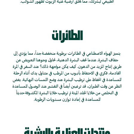
الطبيعي لبشرتك، مما يخلق أرضية غنية الزيوت لظهور الشوائب.
الطائرات
يتميز الهواء الاصطناعي في الطائرات برطوبة منخفضة جداً، مما يؤدي إلى
جفاف البشرة. عندما تجف البشرة الدهنية، تحاول وجوهنا التعويض عن
طريق إنتاج المزيد من الدهون. كيف يمكن مواجهة ذلك؟ عند السفر في المرة
القادمة، فكري في الاحتفاظ بأنبوب من المرطب في متناول يدك أثناء الرحلة
للمساعدة في الحفاظ على ترطيب البشرة عند وضع اللمسات النهائية. بغض
النظر عن وقت الطيران، قد ترغبين أيضاً في التقشير عند الوصول للمساعدة
في التخلص من خلايا الجلد الميتة ثم ترطيب خلايا البشرة المكشوفة حديثاً
للمساعدة في إعادة توازن مستويات الرطوبة.