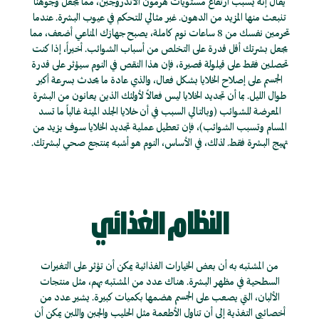
يقال إنه يسبب ارتفاع مستويات هرمون الأندروجين، مما يجعل وجوهنا
تنبعث منها المزيد من الدهون. غير مثالي للتحكم في عيوب البشرة. عندما
تحرمين نفسك من 8 ساعات نوم كاملة، يصبح جهازك المناعي أضعف، مما
يجعل بشرتك أقل قدرة على التخلص من أسباب الشوائب. أخيراً، إذا كنت
تحصلين فقط على قيلولة قصيرة، فإن هذا النقص في النوم سيؤثر على قدرة
الجسم على إصلاح الخلايا بشكل فعال، والذي عادة ما يحدث بسرعة أكبر
طوال الليل. بما أن تجديد الخلايا ليس فعالاً لأولئك الذين يعانون من البشرة
المعرضة للشوائب (وبالتالي السبب في أن خلايا الجلد الميتة غالباً ما تسد
المسام وتسبب الشوائب)، فإن تعطيل عملية تجديد الخلايا سوف يزيد من
تهيج البشرة فقط. لذلك، في الأساس، النوم هو أشبه بمنتجع صحي لبشرتك.
النظام الغذائي
من المشتبه به أن بعض الخيارات الغذائية يمكن أن تؤثر على التغيرات
السطحية في مظهر البشرة. هناك عدد من المشتبه بهم، مثل منتجات
الألبان، التي يصعب على الجسم هضمها بكميات كبيرة. يشير عدد من
أخصائيي التغذية إلى أن تناول الأطعمة مثل الحليب والجبن واللبن يمكن أن