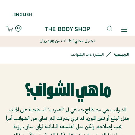
تسجيل
تسجيل
ENGLISH
قائمة
قائمة
الأمنيات
الأمنيات
English
English
توصيل مجاني للطلبات من 199 ريال
الرئيسية
البشرة ذات الشوائب
جديدنا
جديدنا
العناية
العناية
ما هي الشوائب؟
بالبشرة
بالبشرة
العناية
العناية
الشوائب هي مصطلح جماعي ل "العيوب" السطحية على الجلد،
بالجسم
بالجسم
مثل البقع أو تغير اللون. قد تري بشرتك التي تعاني من الشوائب أمراً
يجب إصلاحه. ولكن مثل الفلسفة اليابانية لوابي-سابي، رؤية
العناية
العناية