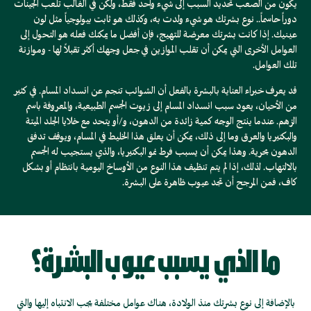
يكون من الصعب تحديد السبب إلى شيء واحد فقط، ولكن في الغالب تلعب الجينات
الجمال
الجمال
دوراً حاسماً.. نوع بشرتك هو شيء ولدت به، وكذلك هو ثابت بيولوجياً مثل لون
عينيك. إذا كانت بشرتك معرضة للتهيج، فإن أفضل ما يمكنك فعله هو التحول إلى
العوامل الأخرى التي يمكن أن تقلب الموازين في جعل وجهك أكثر تقبلاً لها - وموازنة
تلك العوامل.
قد يعرف خبراء العناية بالبشرة بالفعل أن الشوائب تنجم عن انسداد المسام. في كثير
من الأحيان، يعود سبب انسداد المسام إلى زيوت الجسم الطبيعية، والمعروفة باسم
الزهم. عندما ينتج الوجه كمية زائدة من الدهون، و/أو يتحد مع خلايا الجلد الميتة
والبكتيريا والعرق وما إلى ذلك، يمكن أن يعلق هذا الخليط في المسام، ويوقف تدفق
الدهون بحرية. وهذا يمكن أن يسبب فرط نمو البكتيريا، والذي يستجيب له الجسم
بالالتهاب. لذلك، إذا لم يتم تنظيف هذا النوع من الأوساخ اليومية بانتظام أو بشكل
كاف، فمن المرجح أن تجد عيوب ظاهرة على البشرة.
ما الذي يسبب عيوب البشرة؟
بالإضافة إلى نوع بشرتك منذ الولادة، هناك عوامل مختلفة يجب الانتباه إليها والتي