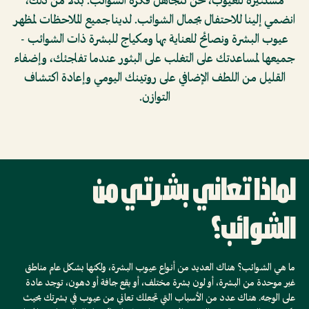
مستنيرة للعيوب، نحن نتجاهل فكرة الشوائب. بدلاً من ذلك،
انضمي إلينا للاحتفال بجمال الشوائب. لدينا جميع الملاحظات لمظهر
بالشعر
بالشعر
عيوب البشرة ونصائح للعناية بها ومكياج للبشرة ذات الشوائب -
جميعها لمساعدتك على التغلب على البثور عندما تفاجئك، وإضفاء
المكياج
المكياج
القليل من اللطف الإضافي على روتينك اليومي وإعادة اكتشاف
التوازن.
العطور
العطور
الهدايا
الهدايا
المجموعات
المجموعات
لماذا تعاني بشرتي من
من
من
الشوائب؟
نحن
نحن
ما هي الشوائب؟ هناك العديد من أنواع عيوب البشرة، ولكنها بشكل عام مناطق
نصائح
نصائح
غير موحدة من البشرة، أو لون بشرة مختلف، أو بقع جافة أو دهون، توجد عادة
على الوجه. هناك عدد من الأسباب التي تجعلك تعاني من عيوب في بشرتك بحيث