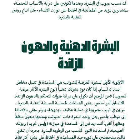
قد تسبب عيوب في البشرة. وعندما تكونين على دراية بالأسباب المحتملة،
ستشعرين بمزيد من الطمأنينة في الحفاظ على توازن الأشياء - مثل اتباع روتين
للعناية بالبشرة
البشرة الدهنية والدهون
الزائدة
الأولوية الأولى للبشرة المعرضة للشوائب هي المساعدة في تقليل مخاطر
انسداد المسام. إذا كان نوع بشرتك دهنياً (نوع البشرة الأكثر عرضة
للعيوب) فمن المرجح أن تكوني على دراية بفوائد التحكم بالدهون الزائدة.
الاتساق أمر أساسي. بعض العمليات الحسابية البسيطة للعناية بالبشرة:
مرتين في اليوم، مضروبة في عملية تنظيف مزدوجة، وتونر منقي بالإضافة
إلى مرطب بملمس جل يوحد البشرة ذات الشوائب ومنحها شعوراً ملطفاُ
ومظهراً أنقى. أنت تهدفين إلى المساعدة في موازنة (وليس تجريد) زيوتك
الطبيعية، ثم استعادة النوع المناسب من الرطوبة للبشرة. بمجرد أن تتقني
ذلك، ستحصلين على شيء جيد للمساعدة في الحفاظ على بشرة أكثر نقاءً.