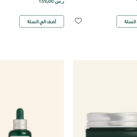
ر.س 159٫00
السلة
أضف الي السلة