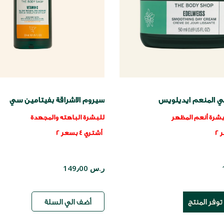
مي المنعم ايديلويس
سيروم الاشراقة بفيتامين سي
شرة أنعم المظهر
للبشرة الباهته والمجهدة
أشتري 4 بسعر 2
ر.س 149٫00
توفر المنتج
أضف الي السلة