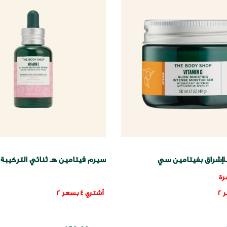
لإشراق بفيتامين سي
سيرم فيتامين هـ ثنائي التركيبة
رة
أشتري 4 بسعر 2