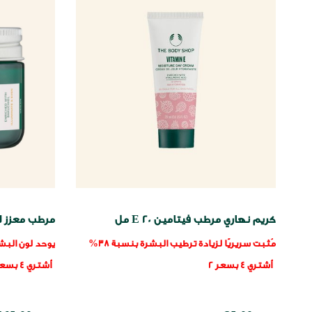
كريم نهاري مرطب فيتامين E 20 مل
مرطب معزز ل
مُثبت سريريًا لزيادة ترطيب البشرة بنسبة 38%
يوحد لون البش
لمدة 8 ساعات.
أشتري 4 بسعر 2
أشتري 4 بسعر 2