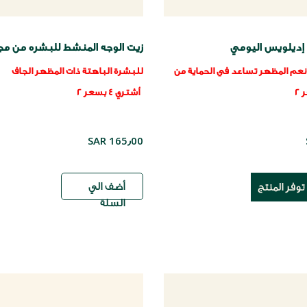
 إديلويس اليومي
زيت الوجه المنشط للبشره من مج
الحياة
أنعم المظهر
تساعد في الحماية من
للبشرة الباهتة ذات المظهر الجاف
قطرات الشباب ™
أشتري 4 بسعر 2
SAR 165٫00
توفر المنتج
أضف الي
السلة