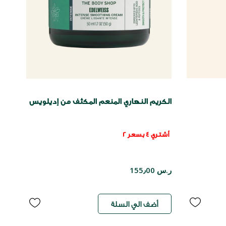
الكريم النهاري المنعم المكثف من إديلويس
أشتري 4 بسعر 2
ر.س 155٫00
أضف الي السلة