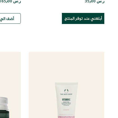
ر.س 35٫00
ر.س 165٫00
أبلغني عند توفر المنتج
أضف الي 