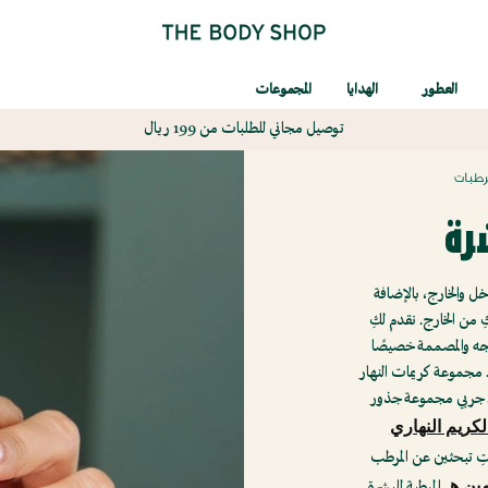
العطور
الهدايا
المجموعات
توصيل مجاني للطلبات من 199 ريال
رطبات
رة
 والخارج، بالإضافة
 من الخارج. نقدم لكِ
جه والمصممة خصيصًا
. مجموعة كريمات النهار
ة. جربي مجموعة جذور
لكريم النهاري
تِ تبحثين عن المرطب
ين هـ
المرطبة للبشرة.