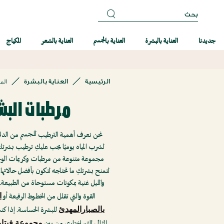
بحث
جديدنا
العناية بالبشرة
العناية بالجسم
العناية بالشعر
المكياج
الرئيسية
العناية بالبشرة
الم
مرطبات البش
نحن نعرف أهمية الترطيب للجسم من الداخل
لشرب المياه يوميًا يجب عليكِ ترطيب بشرتكِ
مجموعة متنوعة من مرطبات وكريمات الو
لتمنح بشرتكِ ما تحتاجه لتكون بأفضل حالاتها
والليل غنية بمكونات مستوحاة من الطبيع
ا
القوة والتي تقلل من الخطوط الرفيعة أو
بالصبارالمهدئ
للبشرة الحساسة. إذا كن
مجموعة فيتام
المثالي لكِ، اختاري من بين