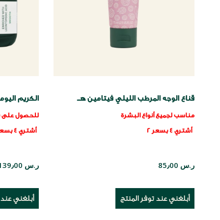
قناع الوجه المرطب الليلي فيتامين هــ
الكريم اليو
مناسب لجميع أنواع البشرة
للحصول على ب
أشتري 4 بسعر 2
أشتري 4 بسعر 2
ر.س 85٫00
ر.س 139٫00
أبلغني عند توفر المنتج
أبلغني عند 