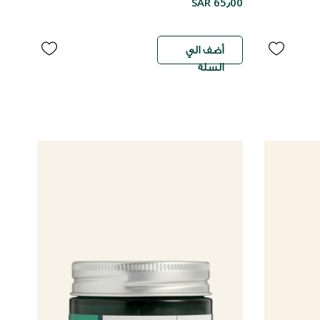
SAR 65٫00
أضف الي
السلة