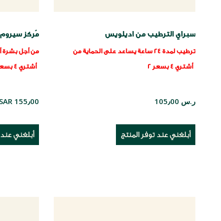
سبراي الترطيب من اديلويس
مُركز سيروم
ترطيب لمدة 24 ساعة
يساعد على الحماية من
من أجل بشرة 
التلوث وآثار الضوء الأزرق
قطرات الشباب السابقة ™
التلوث
سابقا 
أشتري 4 بسعر 2
أشتري 4 بسعر 2
ر.س 105٫00
SAR 155٫00
أبلغني عند توفر المنتج
أبلغني عند 