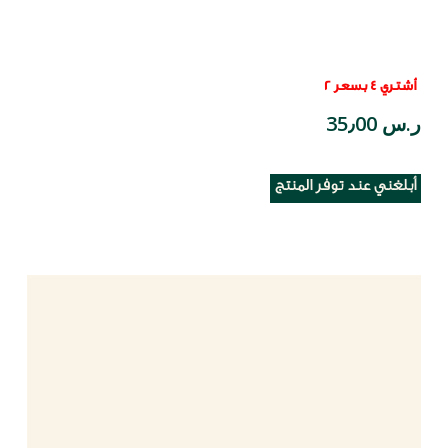
أشتري 4 بسعر 2
ر.س 35٫00
أبلغني عند توفر المنتج