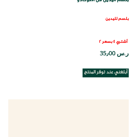
بلسم لليدين
أشتري 4 بسعر 2
ر.س 35٫00
أبلغني عند توفر المنتج