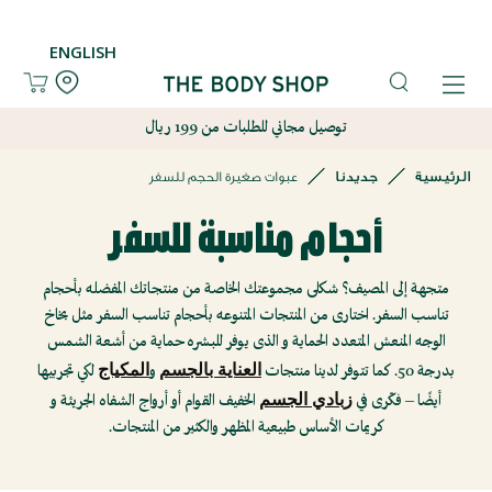
تسجيل
تسجيل
ENGLISH
قائمة
قائمة
الأمنيات
الأمنيات
توصيل مجاني للطلبات من 199 ريال
English
English
الرئيسية
جديدنا
عبوات صغيرة الحجم للسفر
جديدنا
جديدنا
أحجام مناسبة للسفر
العناية
العناية
متجهة إلى المصيف؟ شكلى مجموعتك الخاصة من منتجاتك المفضله بأحجام
تناسب السفر. اختارى من المنتجات المتنوعه بأحجام تناسب السفر مثل بخاخ
بالبشرة
بالبشرة
الوجه المنعش المتعدد الحماية و الذى يوفر للبشره حماية من أشعة الشمس
العناية بالجسم
المكياج
بدرجة 50. كما تتوفر لدينا منتجات
و
لكي تجربيها
العناية
العناية
زبادي الجسم
أيضًا – فكّرى في
الخفيف القوام أو أرواج الشفاه الجريئة و
كريمات الأساس طبيعية المظهر والكثير من المنتجات.
بالجسم
بالجسم
العناية
العناية