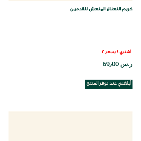
كريم النعناع المنعش للقدمين
أشتري 4 بسعر 2
ر.س 69٫00
أبلغني عند توفر المنتج