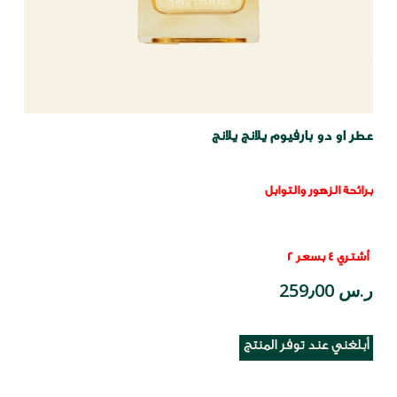
عطر او دو بارفيوم يلانج يلانج
برائحة الزهور والتوابل
أشتري 4 بسعر 2
ر.س 259٫00
أبلغني عند توفر المنتج