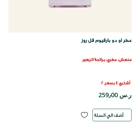
عطر او دو بارفيوم فل روز
منعش، عطري، برائحة الزهور
أشتري 4 بسعر 2
ر.س 259٫00
أضف الي السلة