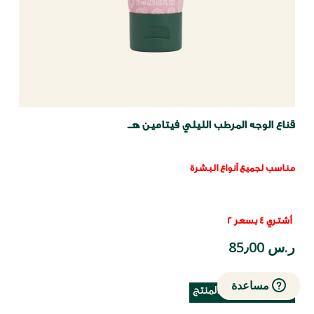
قناع الوجه المرطب الليلي فيتامين هــ
مناسب لجميع أنواع البشرة
أشتري 4 بسعر 2
ر.س 85٫00
مساعدة
أبلغني عند توفر المنتج