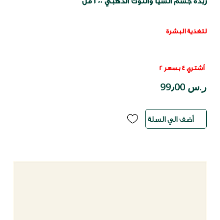
زبدة جسم الشيا والتوت الذهبي 200 مل
لتغذية البشرة
أشتري 4 بسعر 2
ر.س 99٫00
أضف الي السلة