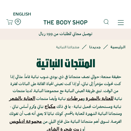
تسجيل
تسجيل
ENGLISH
قائمة
قائمة
الأمنيات
الأمنيات
توصيل مجاني للطلبات من 199 ريال
English
English
الرئيسية
جديدنا
منتجاتنا النباتية
جديدنا
جديدنا
المنتجات النباتية
العناية
العناية
حقيقة ممتعة: حوالي نصف منتجاتنا في ذي بودي شوب نباتية تماماً. مثالي إذا
كنت تحولت مؤخراً إلى نباتي، أو إذا كنت تعيش الحياة القائمة على النباتات لفترة
بالبشرة
بالبشرة
من الوقت. تبنى طريقة العيش النباتية مع مجموعتنا النباتية. لدينا منتجات
للعناية بالبشرة
مرطبات
العناية بالشعر
نباتية
و
نباتية وأيضا منتجات
العناية
العناية
مكياج
نباتية ومستحضرات تجميل نباتية - بما في ذلك
نباتي وكريم أساس نباتي -
ومنتجاتنا النباتية الشهيرة للعناية بالجسم. كونك نباتيًا لا يعني أنه يجب أن تفوتك
بالجسم
بالجسم
مجموعة اديلويس
الفرصة. تسوق أهم منتجاتنا النباتية مثل قناع الليلي من
زيت شجرة الشاي
العناية
العناية
أو
.