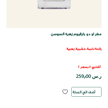
عطر او دو بارفيوم زهرة السوسن
رائحة ناعمة، خشبية، زهرية
أشتري 4 بسعر 2
ر.س 259٫00
أضف الي السلة