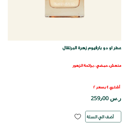
عطر او دو بارفيوم زهرة البرتقال
منعش، حمضي ، برائحة الزهور
أشتري 4 بسعر 2
ر.س 259٫00
أضف الي السلة