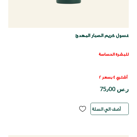
غسول ​​كريم الصبار المهدئ
للبشرة الحساسة
أشتري 4 بسعر 2
ر.س 75٫00
أضف الي السلة