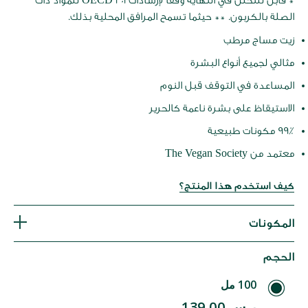
* قابل للتحلل في النهاية وفقًا لإرشادات OECD 301 للمواد ذات
الصلة بالكربون. ** حيثما تسمح المرافق المحلية بذلك.
زيت مساج مرطب
مثالي لجميع أنواع البشرة
المساعدة في التوقف قبل النوم
الاستيقاظ على بشرة ناعمة كالحرير
99٪ مكونات طبيعية
معتمد من The Vegan Society
كيف استخدم هذا المنتج؟
المكونات
الحجم
100 مل
ر.س 139.00