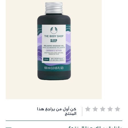
خطي
كن أول من يراجع هذا
لى
المنتج
داية