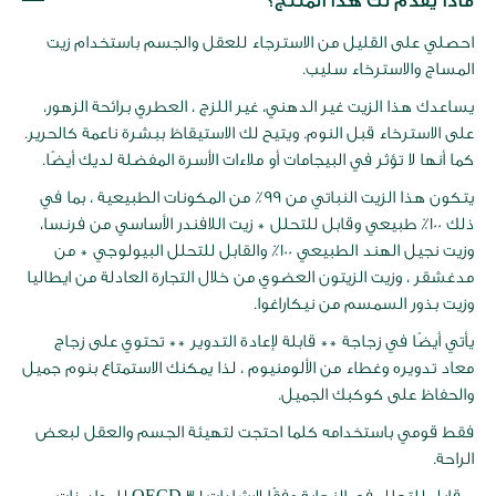
عرض
ماذا يقدم لك هذا المنتج؟
لصور
احصلي على القليل من الاسترجاء للعقل والجسم باستخدام زيت
المساج والاسترخاء سليب.
يساعدك هذا الزيت غير الدهني، غير اللزج ، العطري برائحة الزهور،
على الاسترخاء قبل النوم. ويتيح لك الاستيقاظ ببشرة ناعمة كالحرير.
كما أنها لا تؤثر في البيجامات أو ملاءات الأسرة المفضلة لديك أيضًا.
يتكون هذا الزيت النباتي من 99٪ من المكونات الطبيعية ، بما في
ذلك 100٪ طبيعي وقابل للتحلل * زيت اللافندر الأساسي من فرنسا،
وزيت نجيل الهند الطبيعي 100٪ والقابل للتحلل البيولوجي * من
مدغشقر ، وزيت الزيتون العضوي من خلال التجارة العادلة من ايطاليا
وزيت بذور السمسم من نيكاراغوا.
يأتي أيضًا في زجاجة ** قابلة لإعادة التدوير ** تحتوي على زجاج
معاد تدويره وغطاء من الألومنيوم ، لذا يمكنك الاستمتاع بنوم جميل
والحفاظ على كوكبك الجميل.
فقط قومي باستخدامه كلما احتجت لتهيئة الجسم والعقل لبعض
الراحة.