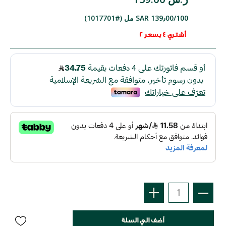
SAR 139٫00/100 مل (#1017701)
أشتري 4 بسعر 2
أضف الي السلة