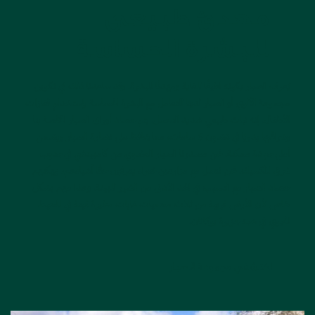
مهدئ طبيعي
للبشرة الحساسة
يُعرف الصبار بكونه لطيفًا للغاية ومهدئًا للبشرة. وقد ساعدنا ذلك في تكوين
مجموعة الألوي أو الصبار لدينا للتعامل مع البشرة الحساسة بإستخدام قفازات
الأطفال. إنه نبات طبيعي شديد التحمل. يتم حصاد أوراق الصبار الخاصة بنا
وشرائحها يدويًا في غضون 6 ساعات، مما يحافظ على نضارة الصبار ويضمن
أعلى جودة ممكنة. نحن مصدرنا الصبار العضوي من كامبيتشي في جنوب
شرق المكسيك. نحن نعمل مع مزارعين خبراء يعرفون حقًا أشياءهم، ويمكنهم
حصاد الصبار مع التسبب في الحد الأدنى من الضرر للبيئة. وهذا مهم بشكل
خاص لأن الأرض قريبة من ثلاث محميات غابات مطيرة ثمينة في المحيط
الحيوي في شبه جزيرة يوكاتان.
اكتشفي مجموعة الصبار