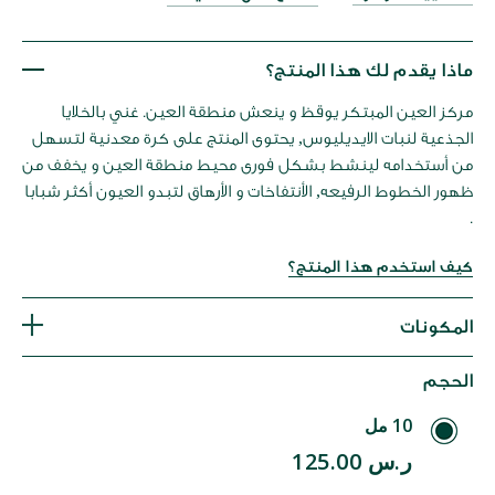
عرض
لصور
ماذا يقدم لك هذا المنتج؟
مركز العين المبتكر يوقظ و ينعش منطقة العين. غني بالخلايا
الجذعية لنبات الايديليوس, يحتوى المنتج على كرة معدنية لتسهل
من أستخدامه لينشط بشكل فورى محيط منطقة العين و يخفف من
ظهور الخطوط الرفيعه, الأنتفاخات و الأرهاق لتبدو العيون أكثر شبابا
.
كيف استخدم هذا المنتج؟
المكونات
الحجم
10 مل
ر.س 125.00