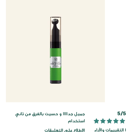
خطي
5/5
جميل جداااا و حسيت بالفرق من تاني
لى
استخدام
داية
100
100
% of
1 التقييمات والآراء
الاطلاع على التعليقات