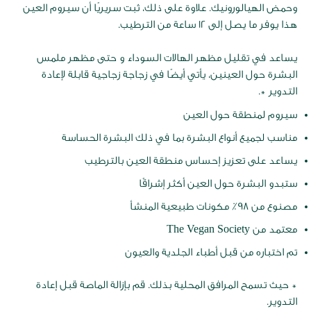
وحمض الهيالورونيك. علاوة على ذلك، ثبت سريريًا أن سيروم العين
هذا يوفر ما يصل إلى 12 ساعة من الترطيب.
يساعد في تقليل مظهر الهالات السوداء و حتى مظهر ملمس
البشرة حول العينين، يأتي أيضًا في زجاجة زجاجية قابلة لإعادة
التدوير *.
سيروم لمنطقة حول العين
مناسب لجميع أنواع البشرة بما في ذلك البشرة الحساسة
يساعد على تعزيز إحساس منطقة العين بالترطيب
ستبدو البشرة حول العين أكثر إشراقًا
مصنوع من 98٪ مكونات طبيعية المنشأ
معتمد من The Vegan Society
تم اختباره من قبل أطباء الجلدية والعيون
* حيث تسمح المرافق المحلية بذلك. قم بإزالة الماصة قبل إعادة
التدوير.