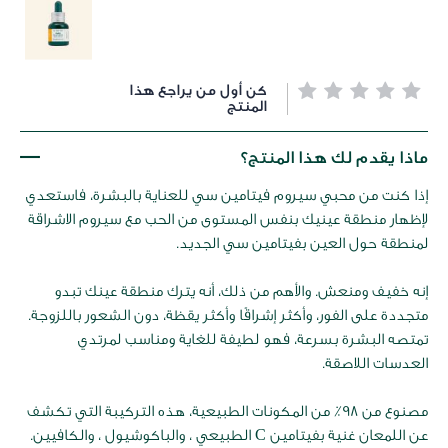
خطي
كن أول من يراجع هذا
لى
المنتج
داية
عرض
ماذا يقدم لك هذا المنتج؟
لصور
إذا كنت من محبي سيروم فيتامين سي للعناية بالبشرة، فاستعدي
لإظهار منطقة عينيك بنفس المستوى من الحب مع سيروم الاشراقة
لمنطقة حول العين بفيتامين سي الجديد.
إنه خفيف ومنعش. والأهم من ذلك، أنه يترك منطقة عينك تبدو
متجددة على الفور، وأكثر إشراقًا وأكثر يقظة، دون الشعور باللزوجة.
تمتصه البشرة بسرعة، فهو لطيفة للغاية ومناسب لمرتدي
العدسات اللاصقة.
مصنوع من 98٪ من المكونات الطبيعية، هذه التركيبة التي تكشف
عن اللمعان غنية بفيتامين C الطبيعي ، والباكوشيول ، والكافيين.