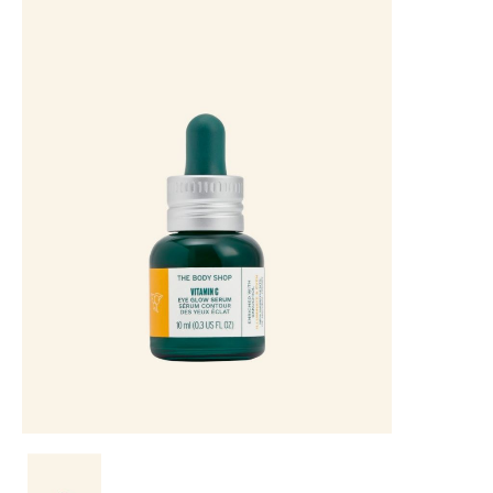
عرض
لصور