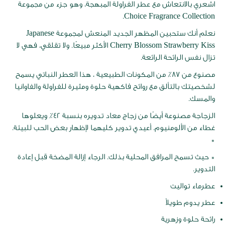
اشعري بالانتعاش مع عطر الفراولة المبهجة، وهو جزء من مجموعة
Choice Fragrance Collection.
نعلم أنك ستحبين المظهر الجديد المنعش لمجموعة Japanese
Cherry Blossom Strawberry Kiss الأكثر مبيعًا. ولا تقلقي، فهي لا
تزال نفس الرائحة الرائعة.
مصنوع من 87٪ من المكونات الطبيعية ، هذا العطر النباتي يسمح
لشخصيتك بالتألق مع روائح فاكهية حلوة ومثيرة للفراولة والفاوانيا
والمسك.
الزجاجة مصنوعة أيضًا من زجاج معاد تدويره بنسبة 42٪ ويعلوها
غطاء من الألومنيوم. أعيدي تدوير كليهما لإظهار بعض الحب للبيئة.
*
* حيث تسمح المرافق المحلية بذلك. الرجاء إزالة المضخة قبل إعادة
التدوير.
عطرماء تواليت
عطر يدوم طويلاً
رائحة حلوة وزهرية