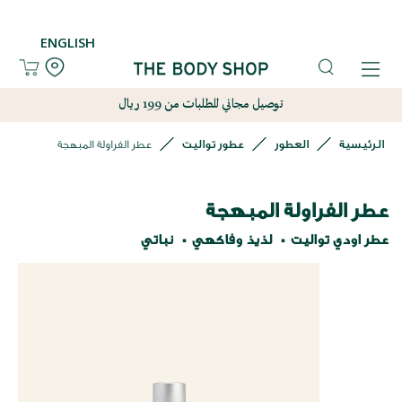
ENGLISH
توصيل مجاني للطلبات من 199 ريال
الرئيسية
العطور
عطور تواليت
عطر الفراولة المبهجة
عطر الفراولة المبهجة
عطر اودي تواليت
لذيذ وفاكهي
نباتي
نتقل
لى
لنهاية
عرض
لصور