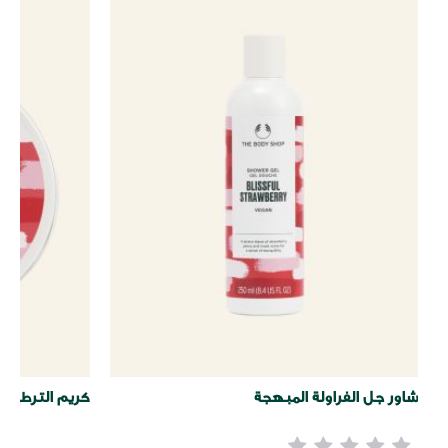
شاور جل الفراولة المبهجة
كريم الترطيب ا