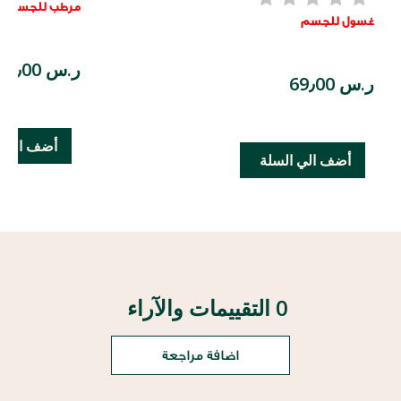
مرطب للجسم
غسول للجسم
ر.س 89٫00
ر.س 69٫00
أضف الي ا
أضف الي السلة
0 التقييمات والآراء
اضافة مراجعة