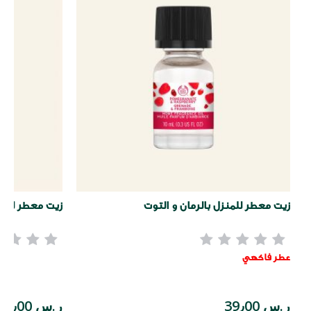
زيت معطر للمنزل بالرمان و التوت
زيت معطر للمنز
عطر فاكهي
ر.س 39٫00
ر.س 39٫00