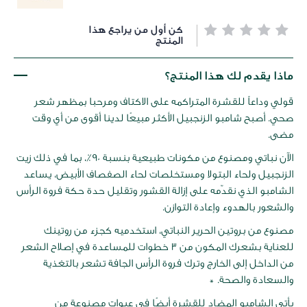
خطي
كن أول من يراجع هذا
لى
المنتج
داية
عرض
ماذا يقدم لك هذا المنتج؟
لصور
قولي وداعاً للقشرة المتراكمه على الاكتاف ومرحبا بمظهر شعر
صحي. أصبح شامبو الزنجبيل الأكثر مبيعًا لدينا أقوى من أي وقت
مضى.
الآن نباتي ومصنوع من مكونات طبيعية بنسبة 90٪، بما في ذلك زيت
الزنجبيل ولحاء البتولا ومستخلصات لحاء الصفصاف الأبيض، يساعد
الشامبو الذي نقدّمه على إزالة القشور وتقليل حدة حكة فروة الرأس
والشعور بالهدوء وإعادة التوازن.
مصنوع من بروتين الحرير النباتي، استخدميه كجزء من روتينك
للعناية بشعرك المكون من 3 خطوات للمساعدة في إصلاح الشعر
من الداخل إلى الخارج وترك فروة الرأس الجافة تشعر بالتغذية
والسعادة والصحة. *
يأتي الشامبو المضاد للقشرة أيضًا في عبوات مصنوعة من