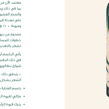
بما في ذلك زي
والصبار العضو
على تهدئة فرو
ومرونة. * </ p>
خطوات للمساعد
تشعر بالتغذية 
في ذلك البلاست
شوارع بنغالورو
* يتحقق ذلك ع
الشعر بشكل وا
بلسم العناية بف
مثالي لفروة ال
يترك فروة الرأس