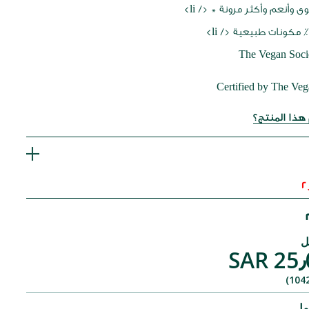
 وأنعم وأكثر مرونة * </ li>
Certified by The Veg
ذا المنتج؟
SAR 25٫