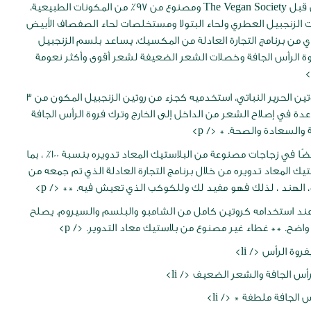
معتمد الآن من قبل The Vegan Society ومصنوع من 97٪ من المكونات الطبيعية،
ت الزنجبيل العطري ولحاء البتولا ومستخلصات لحاء الصفصاف الأبيض
ي من برنامج التجارة العادلة من المكسيك، يساعد بلسم الزنجبيل
ة الرأس الجافة وخصلات الشعر الضعيفة لشعر أقوى وأكثر نعومة
مصنوع من بروتين الحرير النباتي، استخدميه كجزء من روتين الزنجبيل المكون من 3
ة في إصلاح الشعر من الداخل إلى الخارج وترك فروة الرأس الجافة
والسعادة والصحة. * </ p>
يأتي البلسم أيضًا في زجاجات مصنوعة من البلاستيك المعاد تدويره بنسبة 100٪ ، بما
يك المعاد تدويره من خلال برنامج التجارة العادلة الذي تم جمعه من
، الهند ، لذلك فهو مفيد لك وللكوكب الذي تعيش فيه. ** </ p>
ند استخدامه كروتين كامل من الشامبو والبلسم والسيروم. يصلح
ضح. ** غطاء غير مصنوع من بلاستيك معاد التدوير. </ p>
روة الرأس </ li>
رأس الجافة والشعر الضعيف </ li>
 الجافة ملطفة * </ li>