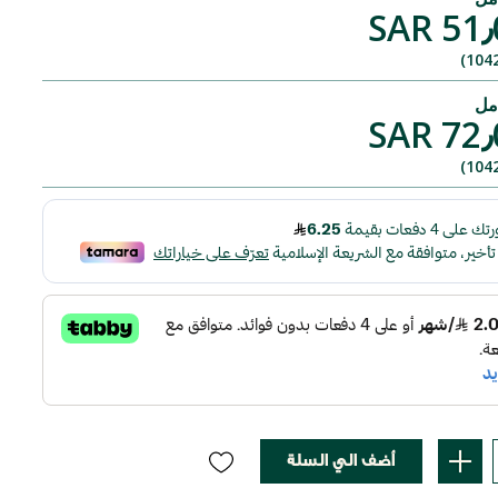
SAR 51٫
SAR 72٫
أضف الي السلة