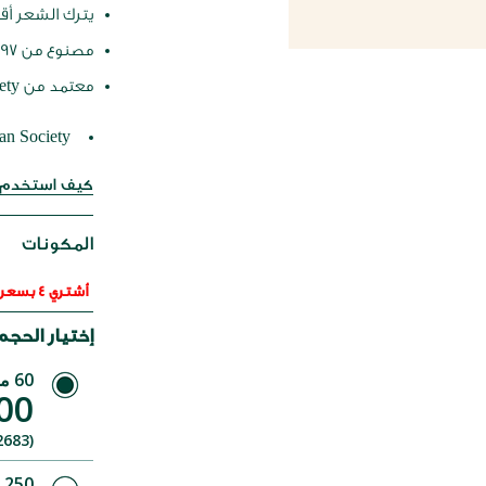
يترك الشعر أقوى
مصنوع من 97٪ مكونات طبيعية </ li>
معتمد من The Vegan Society
an Society
كيف استخدم ه
المكونات
أشتري 4 بسعر 2
إختيار الحجم
60 مل
00
(1042683)
250 مل