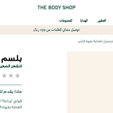
العطور
الهدايا
المجموعات
توصيل مجاني للطلبات من 199 ريال
زنجبيل للعناية بفروة الرأس
بلسم ا
للشعر الضعيف
ماذا يقدم لك
قولي "وداعا!"
العناية بفروة 