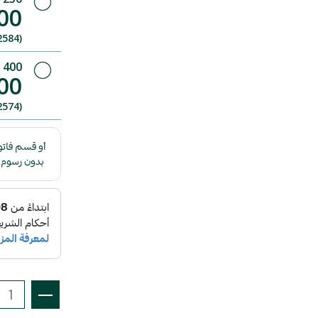
00
(1042584)
400 مل
00
(1042574)