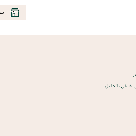
سي
.
ى يغطى بالكامل.