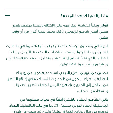
عرض
لصور
ماذا يقدم لك هذا المنتج؟
قولي وداعاً للقشرة المتراكمه على الاكتاف ومرحبا بمظهر شعر
صحي. أصبح شامبو الزنجبيل الأكثر مبيعًا لدينا أقوى من أي وقت
مضى.
الآن نباتي ومصنوع من مكونات طبيعية بنسبة 90٪، بما في ذلك زيت
الزنجبيل ولحاء البتولا ومستخلصات لحاء الصفصاف الأبيض، يساعد
الشامبو الذي نقدّمه على إزالة القشور وتقليل حدة حكة فروة الرأس
والشعور بالهدوء وإعادة التوازن.
مصنوع من بروتين الحرير النباتي، استخدميه كجزء من روتينك
للعناية بشعرك المكون من 3 خطوات للمساعدة في إصلاح الشعر
من الداخل إلى الخارج وترك فروة الرأس الجافة تشعر بالتغذية
والسعادة والصحة. *
يأتي الشامبو المضاد للقشرة أيضًا في عبوات مصنوعة من
البلاستيك المعاد تدويره بنسبة 100٪، بما في ذلك البلاستيك المعاد
تدويره من خلال برنامج التجارة العادلة والذي تم جمعه من شوارع