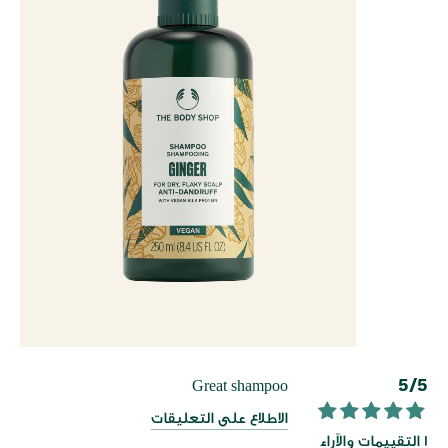
خطي
5/5
Great shampoo
لى
الاطلاع على التعليقات
داية
100
100
% of
1 التقييمات والآراء