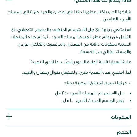
عرض
ماذا يقدم لك هذا المنتج؟
لصور
شاركوا الحب باكثر عطورنا دفئا في رمضان والعيد مع ثنائي المسك
الأسود الغامض.
استمتعي برغوة مع جل الاستحمام المنظف والمعطر. انتعشي مع
القليل من روائح عطر الجسم المسك الاسود . تمتزج هذه المنتجات
النباتية بمكونات دافئة من الكمثرى والبرغموت والفلفل الوردي
والمسك الخالي من القسوة.
علبة الهدايا قابلة لإعادة التدوير أيضًا *. ما الذي لا تحبه؟
لذا، امنحي هذه الهدية بفرح. ولنحتفل طوال رمضان والعيد.
* حيثما تسمح المرافق المحلية بذلك.
جل الاستحمام بالمسك الأسود 250 مل
عطر الجسم المسك الأسود 100 مل
المكونات
الحجم