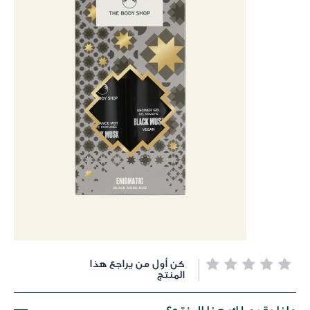
خطي
كن أول من يراجع هذا
لى
المنتج
داية