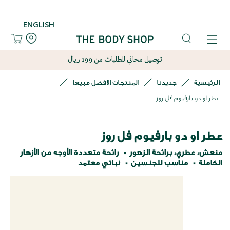
ENGLISH
توصيل مجاني للطلبات من 199 ريال
الرئيسية
جديدنا
المنتجات الافضل مبيعا
عطر او دو بارفيوم فل روز
عطر او دو بارفيوم فل روز
منعش، عطري، برائحة الزهور
رائحة متعددة الأوجه من الأزهار
الكاملة
مناسب للجنسين
نباتي معتمد
نتقل
لى
لنهاية
عرض