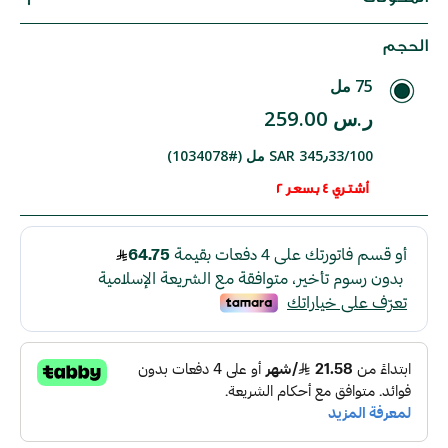
الحجم
75 مل
ر.س 259.00
SAR 345٫33/100 مل (#1034078)
أشتري 4 بسعر 2