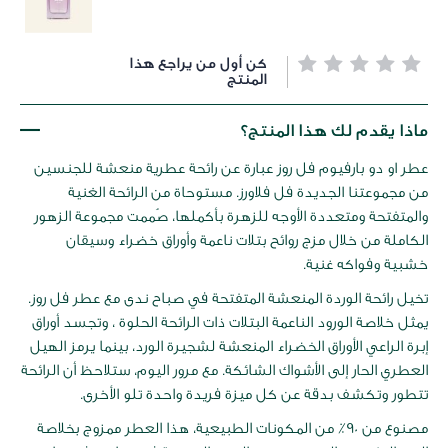
خطي
كن أول من يراجع هذا
لى
المنتج
داية
عرض
ماذا يقدم لك هذا المنتج؟
لصور
عطر او دو بارفيوم فل روز عبارة عن رائحة عطرية منعشة للجنسين
من مجموعتنا الجديدة فل فلاورز. مستوحاة من الرائحة الغنية
والمتفتحة ومتعددة الأوجه للزهرة بأكملها، صُممت مجموعة الزهور
الكاملة من خلال مزج روائح بتلات ناعمة وأوراق خضراء وسيقان
خشبية وفواكه غنية.
تخيل رائحة الوردة المنعشة المتفتحة في صباح ندى مع عطر فل روز.
يمثل خلاصة الورود الناعمة البتلات ذات الرائحة الحلوة ، وتجسد أوراق
إبرة الراعي الأوراق الخضراء المنعشة لشجيرة الورد، بينما يرمز الهيل
العطري الحار إلى الأشواك الشائكة. مع مرور اليوم، ستلاحظ أن الرائحة
تتطور وتكشف بدقة عن كل ميزة فريدة واحدة تلو الأخرى.
مصنوع من 90٪ من المكونات الطبيعية، هذا العطر ممزوج بخلاصة