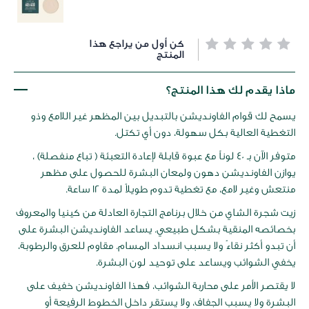
خطي
كن أول من يراجع هذا
لى
المنتج
داية
عرض
ماذا يقدم لك هذا المنتج؟
لصور
يسمح لك قوام الفاونديشن بالتبديل بين المظهر غير اللامع وذو
التغطية العالية بكل سهولة، دون أي تكتل.
متوفر الآن بـ 40 لوناً مع عبوة قابلة لإعادة التعبئة ( تباع منفصلة) ،
يوازن الفاونديشن دهون ولمعان البشرة للحصول على مظهر
منتعش وغير لامع، مع تغطية تدوم طويلاً لمدة 12 ساعة.
زيت شجرة الشاي من خلال برنامج التجارة العادلة من كينيا والمعروف
بخصائصه المنقية بشكل طبيعي. يساعد الفاونديشن البشرة على
أن تبدو أكثر نقاءً ولا يسبب انسداد المسام. مقاوم للعرق والرطوبة،
يخفي الشوائب ويساعد على توحيد لون البشرة.
لا يقتصر الأمر على محاربة الشوائب، فهذا الفاونديشن خفيف على
البشرة ولا يسبب الجفاف، ولا يستقر داخل الخطوط الرفيعة أو