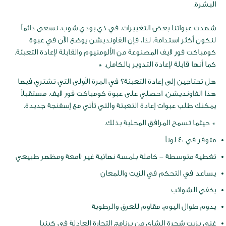
البشرة.
شهدت عبواتنا بعض التغييرات. في ذي بودي شوب، نسعى دائماً
لنكون أكثر استدامة. لذا، فإن الفاونديشن يوضع الآن في عبوة
كومباكت فور لايف المصنوعة من الألومنيوم والقابلة لإعادة التعبئة.
كما أنها قابلة لإعادة التدوير بالكامل. *
هل تحتاجين إلى إعادة التعبئة؟ في المرة الأولى التي تشتري فيها
هذا الفاونديشن، احصلي على عبوة كومباكت فور لايف. مستقبلاً
يمكنك طلب عبوات إعادة التعبئة والتي تأتي مع إسفنجة جديدة.
* حيثما تسمح المرافق المحلية بذلك.
متوفر في 40 لوناً
تغطية متوسطة - كاملة بلمسة نهائية غير لامعة ومظهر طبيعي
يساعد في التحكم في الزيت واللمعان
يخفي الشوائب
يدوم طوال اليوم، مقاوم للعرق والرطوبة
غني بزيت شجرة الشاي من برنامج التجارة العادلة في كينيا