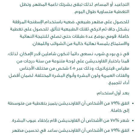
التجاعيد أو المسام. لذلك تبقى بشرتك ناعمة المظهر، وتظل
التغطية متساوية طوال اليوم.
للحصول على مظهر طبيعي، ضعيه باستخدام الإسفنجة المرفقة
بشكل جاف ثم اتركي ثقتك الطبيعية تتألق. للحصول على تغطية
كاملة، قومي بوضع عدة طبقات حتى تصلي للنتيجة النهائية
والاستمتاع بلمسة نهائية خالية من الشوائب واللمعان.
في ذي بودي شوب، نسعى دائماً لنكون شاملين قدر الإمكان. لذلك،
قمنا باختبار الفاونديشن على لوحة متنوعة من ستة درجات من
مقياس فيتزباتريك، وذلك عبر 405 شخص من مختلف الأجناس
والفئات العمرية ولون البشرة وأنواع البشرة المختلفة، لضمان أفضل
أداء للجميع.
بعد أول استخدام:
اتفق %79 من الأشخاص أن الفاونديشن يتميز بتغطية من متوسطة
إلى كاملة.
شعر %75 من الأشخاص أن الفاونديشن قام بإخفاء عيوب البشرة.
اتفق %79 من الأشخاص أن الفاونديشن ساعد في تحسين مظهر