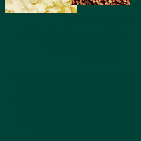
زبدة الشيا من برنامج التجارة العادلة
تغذي بشكل مكثف
البشرة شديدة
الجفاف
تستخدم زبدة الشيا منذ أجيال لمساعدة النساء الغانيات على حماية بشرتهن
من الرياح الصحراوية الجافة. قوامه الغني ومحتواه العالي من الدهون يجعله
مرطبًا بشكل مكثف، وهو أمر جيد للبشرة ومفيد للمجتمع. كل 200 مل من
زبدة الشيا للجسم مليئة بزبدة 36 حبة شيا. إنها كثيرا. لقد حسبناها. لقد عملنا
مع جمعية زبدة الشيا النسائية "تونجتيا" في غانا لأكثر من 25 عامًا. تستخدم
أكثر من 600 إمرأة من الجمعية التقنيات التقليدية المتوارثة عبر الأجيال
لصناعة زبدة الشيا التي تملأ زبدة الجسم المفضلة لدينا. كانت مؤسستنا، أنيتا
روديك، هي التي بدأت هذه الشراكة، وهذا شيء نفخر به حقًا.