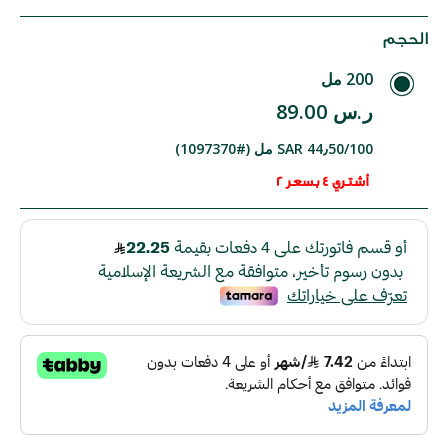
الحجم
200 مل
ر.س 89.00
SAR 44٫50/100 مل (#1097370)
أشتري 4 بسعر 2