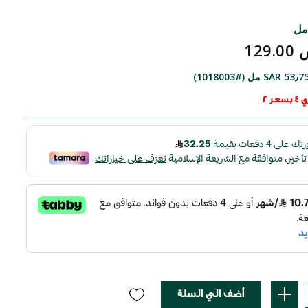
129
SAR  مل (#1018003)
عر 2
أضف الي السلة