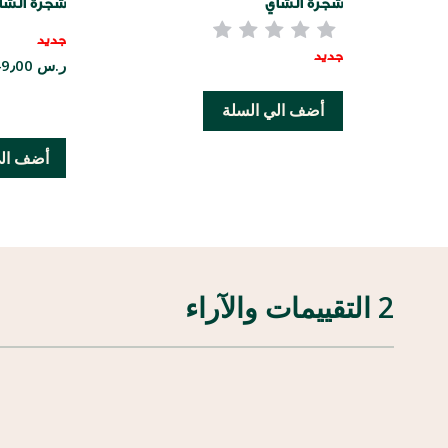
شجرة الشاي
شجرة الشا
جديد
جديد
ر.س 49٫00
أضف الي السلة
أضف الي
2 التقييمات والآراء