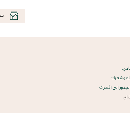
سي
ادي.
سك وشعرك.
ذور إلى الأطراف.
اي
.