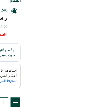
الحجم
240 مل
ر.س .00
53٫75/100
أشتري 4 بس