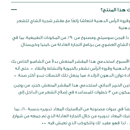
 هذا المنتج؟
روة الرأس الدهنية انتعاشًا رائعًا مع مقشر شجرة الشاي للشعر
دهنية
تم اعتماده من ذا فيجن سوسيتي ومصنوع من 90٪ من المكونات الطبيعية، بما في
الشاي العضوي من برنامج التجارة العادلة من كينيا وكريستال
الأسبوع، استخدمي هذا المقشر المنعش بدلاً من الشامبو الخاص بك
الدهنية وفروة الرأس تشعر بالحيوية والنشاط والنقاء *. حتى أنه
ة توازن الدهون الزائدة، مما يجعل تلك الخصلات تبدو أكثر صحة. *
ين الحرير النباتي، استخدمي هذا المقشر المنعش كجزء من روتين
شجرة الشاي المكون من 3 خطوات للمساعدة في إصلاح الشعر من الداخل إلى
يأتي المقشر أيضًا في عبوات مصنوعة من البلاستيك المعاد تدويره بنسبة 100٪، بما
يك المعاد تدويره من خلال التجارة العادلة الذي تم جمعه من شوارع
ند ، لذا فهو مفيد لك وللكوكب الذي تعيش فيه. **