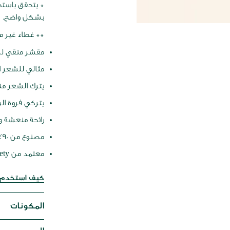
* يتحقق باستخ
بشكل واضح.
** غطاء غير مص
مقشر منقي ل
مثالي للشعر ا
يترك الشعر منت
يتركي فروة الر
رائحة منعشة 
مصنوع من 90٪ مكونات طبيعية
معتمد من The Vegan Society
كيف استخدم ه
المكونات