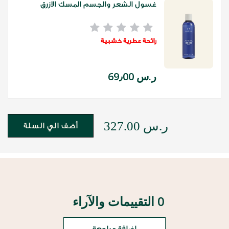
غسول الشعر والجسم المسك الازرق
رائحة عطرية خشبية
ر.س 69٫00
ر.س 327.00
أضف الي السلة
0 التقييمات والآراء
اضافة مراجعة