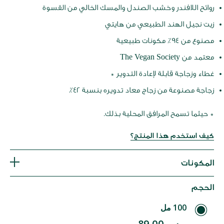
روائح اللافندر وخشب الصندل والمسك الخالي من القسوة
زيت نجيل الهند الطبيعي من هايتي
مصنوع من 94٪ مكونات طبيعية
معتمد من The Vegan Society
غطاء وزجاجة قابلة لإعادة التدوير *
زجاجة مصنوعة من زجاج معاد تدويره بنسبة 42٪
* حيثما تسمح المرافق المحلية بذلك.
كيف استخدم هذا المنتج؟
المكونات
الحجم
100 مل
ر.س 89.00