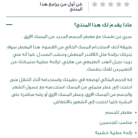
خطي
كن أول من يراجع هذا
لى
المنتج
داية
عرض
ماذا يقدم لك هذا المنتج؟
لصور
عبري عن نفسك مع معطر الجسم الجديد من المسك الازرق .
طريقة أخف لاستخدام المسك الخالي من القسوة، هذا المعطر سوف
يتركك برائحة مثل اللافندر المنعش وخشب الصندل. كما أنه غني
بزيت نجيل الهند الطبيعي من هايتي، لرائحة عطرية ستمكنك من
التعبيرعن ثقتك بنفسك.
إنه الحجم المثالي لوضعه في حقيبتك واستخدامه أثناء التنقل متى
احتجت إلى عطر مخملي من المسك. استخدميه مع غسول الشعر
والجسم من المسك الازرق؛ وعطر المسك الازرق أو رشه مباشرة على
البشرة كلما احتجت إلى الشعور بالانتعاش.
معطر للجسم
مناسب للجنسين
رائحة عطرية خشبية