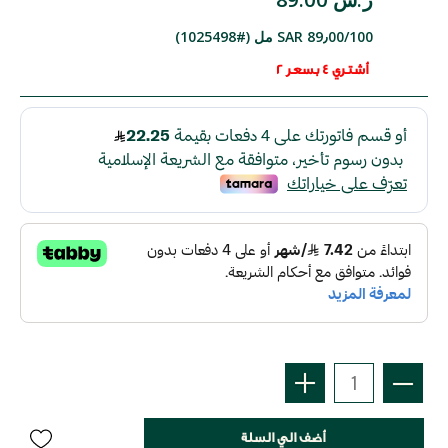
SAR 89٫00/100 مل (#1025498)
أشتري 4 بسعر 2
أضف الي السلة