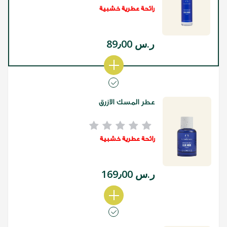
رائحة عطرية خشبية
ر.س 89٫00
عطر المسك الازرق
رائحة عطرية خشبية
ر.س 169٫00