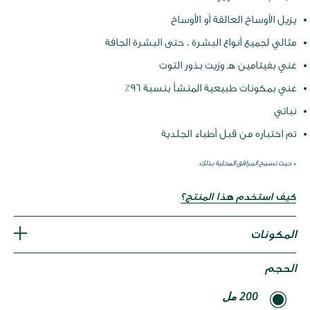
يزيل الأوساخ العالقة أو الأوساخ
مثالي لجميع أنواع البشرة ، حتى البشرة الجافة
غني بفيتامين هـ وزيت بذور التوت
غني بمكونات طبيعية المنشأ بنسبة 96٪
نباتي
تم اختباره من قبل أطباء الجلدية
* حيث تسمح المرافق المحلية بذلك.
كيف استخدم هذا المنتج؟
المكونات
الحجم
200 مل