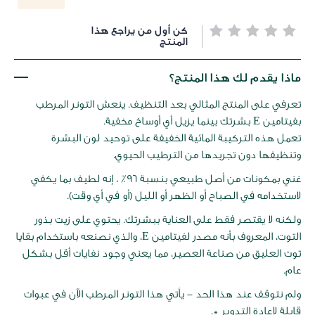
خطي
كن أول من يراجع هذا
لى
المنتج
داية
عرض
ماذا يقدم لك هذا المنتج؟
لصور
تعرفي على المنتج المثالي بعد التنظيف. ينعش التونر المرطب
بفيتامين E بشرتك بينما يزيل أي أوساخ مخفية.
تعمل هذه التركيبة المائية الخفيفة على توحيد لون البشرة
وتنظيفها دون تجريدها من الترطيب الحيوي.
غني بمكونات من أصل طبيعي بنسبة 96٪ ، إنه لطيف بما يكفي
لاستخدامه في الصباح أو الظهر أو الليل (أو في أي وقت).
ولكنه لا يقتصر فقط على العناية ببشرتك. يحتوي على زيت بذور
التوت، المعروف بأنه مصدر لفيتامين E، والذي نصنعه باستخدام بقايا
توت العليق من صناعة العصير، مما يعني وجود نفايات أقل بشكل
عام.
ولم نتوقف عند هذا الحد - يأتي هذا التونر المرطب الآن في عبوات
قابلة لإعادة التدوير *.