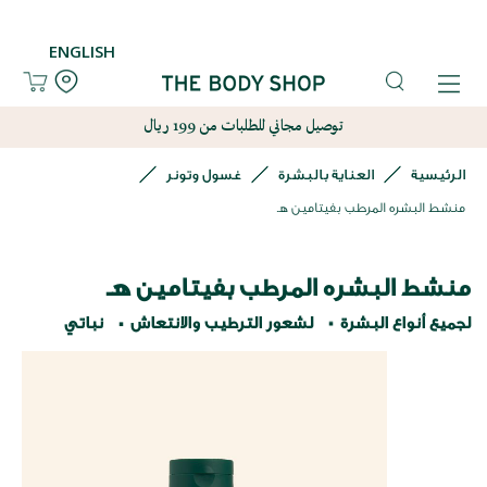
ENGLISH
توصيل مجاني للطلبات من 199 ريال
الرئيسية
العناية بالبشرة
غسول وتونر
منشط البشره المرطب بفيتامين هـ
منشط البشره المرطب بفيتامين هـ
لجميع أنواع البشرة
لشعور الترطيب والانتعاش
نباتي
نتقل
لى
لنهاية
عرض
لصور