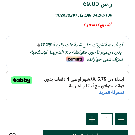
ر.س 69.00
SAR 34٫50/100 مل (#1026962)
أشتري 4 بسعر 2