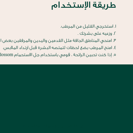
طريقة الإستخدام
1. استخرجي القليل من المرطب.
2. وزعيه على بشرتك .
3. امنحي المناطق الجافة مثل القدمين واليدين والمرفقين بعض العناية الإضافية.
4. امنح المرطب بضع لحظات لتمتصه البشرة قبل ارتداء الملابس.
5. إذا كنت تحبين الرائحة ، قومي باستخدام جل الاستحمام Glowing Cherry Blossom ثم المرطب، ثم عطر الجسم والعطر
زبدة الشيا من برنامج التجارة العادلة