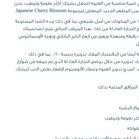
كمية مناسبة من العبوة لتجعل بشرتك أكثر نعومة وترطيب. نحن
ظهر الجديد المنعش لمجموعة Japanese Cherry Blossom.
صنوع من 96٪ من المكونات من أصل طبيعي، بما في ذلك زبدة الشيا المصنوعة
مج التجارة العادلة من غانا ، هذا المرطب النباتي يتيح لشخصيتك
 رقيقة ومبهجة وزهور من أزهار الكرز الياباني وزهرة الأوسمانثوس
.
العبوة مصنوعة أيضًا من البلاستيك المعاد تدويره بنسبة 100٪ ، بما في ذلك
اد تدويره من خلال برنامج التجارة العادلة الذي تم جمعه من شوارع
ند. أعيدي تدوير العبوة وغطاء الألومنيوم لإظهار بعض الحب لبيئتك.
لمرافق المحلية بذلك.
واع البشرة
كثر نعومة وترطيب
لفواكه
رز الياباني وزهرة الأوسمانثوس وخشب الصندل