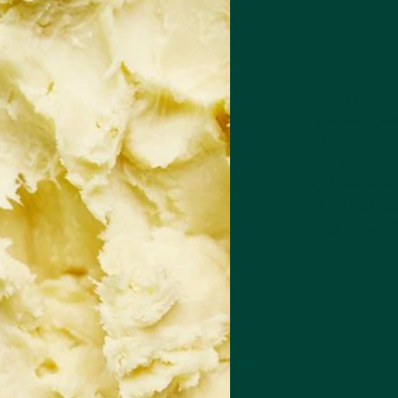
ف
فاف
 على حماية بشرتهن من
لدهون يجعله مرطبًا
بشكل مكثف، وهو أمر جيد للبشرة ومفيد للمجتمع. كل 200 مل من زبدة
. لقد حسبناها. لقد عملنا مع
ية زبدة الشيا النسائية "تونجتيا" في غانا لأكثر من 25 عامًا. تستخدم أكثر من
الأجيال لصناعة زبدة
أنيتا روديك، هي التي