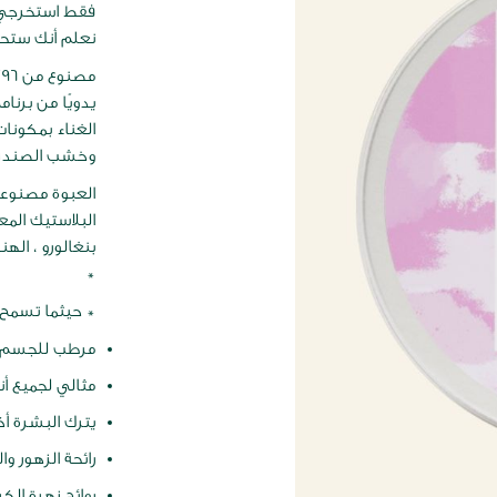
فقط استخرجي 
نعلم أنك ستحبين الم
م
يدويًا من برنا
الغناء بمكونات
وخشب الصندل
البلاستيك المع
بنغالورو ، اله
*
* حيثما تسمح ا
مرطب للجسم
مثالي لجميع أن
يترك البشرة أ
رائحة الزهور وا
روائح زهرة الك