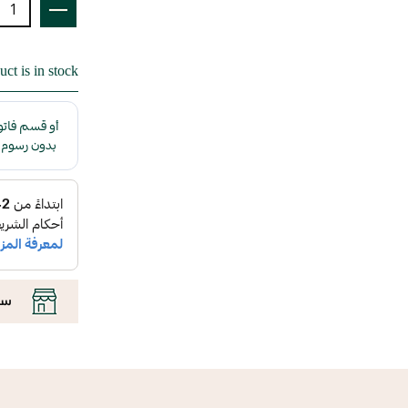
ct is in stock
سي