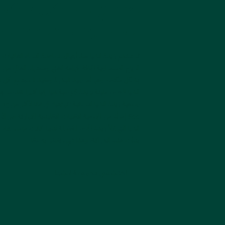
تغذي بشكل مكث
البشرة شديدة الج
تستخدم زبدة الشيا منذ أجيال لمساعدة النساء الغانيات
الرياح الصحراوية الجافة. قوامه الغني ومحتواه العالي من ا
الشيا للجسم مليئة بزبدة 36 حبة شيا. إنها كثيرا
جمع
600 إمرأة من الجمعية التقنيات التقليدية المتوارثة عبر 
الشيا التي تملأ زبدة الجسم المفضلة لدينا. كانت مؤسستنا، 
بدأت هذه الشراكة، وهذا شيء نفخر به حقًا.
اكتشفي مجموعة الشيا