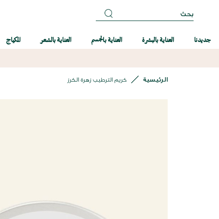
بحث
جديدنا
العناية بالبشرة
العناية بالجسم
العناية بالشعر
المكياج
الرئيسية
كريم الترطيب زهرة الكرز
انتقل
إلى
النهاية
معرض
الصور