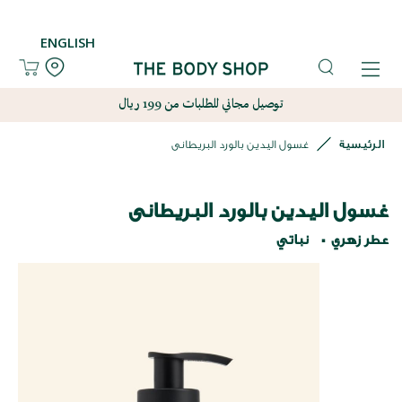
ENGLISH
توصيل مجاني للطلبات من 199 ريال
الرئيسية
غسول اليدين بالورد البريطانى
غسول اليدين بالورد البريطانى
عطر زهري
نباتي
نتقل
لى
لنهاية
عرض
لصور