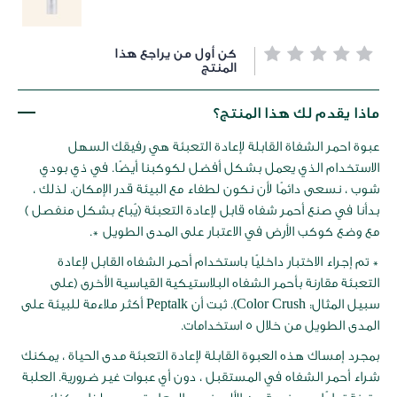
خطي
كن أول من يراجع هذا
لى
المنتج
داية
عرض
ماذا يقدم لك هذا المنتج؟
لصور
عبوة احمر الشفاة القابلة لإعادة التعبئة هي رفيقك السهل
الاستخدام الذي يعمل بشكل أفضل لكوكبنا أيضًا. في ذي بودي
شوب ، نسعى دائمًا لأن نكون لطفاء مع البيئة قدر الإمكان. لذلك ،
بدأنا في صنع أحمر شفاه قابل لإعادة التعبئة (يُباع بشكل منفصل )
مع وضع كوكب الأرض في الاعتبار على المدى الطويل *.
* تم إجراء الاختبار داخليًا باستخدام أحمر الشفاه القابل لإعادة
التعبئة مقارنة بأحمر الشفاه البلاستيكية القياسية الأخرى (على
سبيل المثال: Color Crush). ثبت أن Peptalk أكثر ملاءمة للبيئة على
المدى الطويل من خلال 5 استخدامات.
بمجرد إمساك هذه العبوة القابلة لإعادة التعبئة مدى الحياة ، يمكنك
شراء أحمر الشفاه في المستقبل ، دون أي عبوات غير ضرورية. العلبة