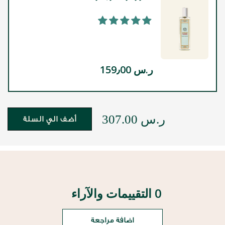
100%
ر.س 159٫00
ر.س 307.00
أضف الي السلة
0 التقييمات والآراء
اضافة مراجعة