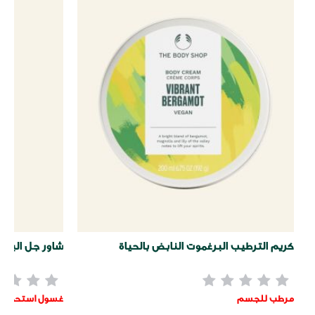
كريم الترطيب البرغموت النابض بالحياة
شاور جل البرغم
مرطب للجسم
غسول استحمام