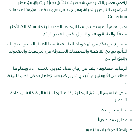
ارفعي معنوياتك ودعي شخصيتك تتألق بجرأة وإشراق مع عطر
البرغموت النابض بالحياة، وهو جزء من مجموعة Choice Fragrance
Collection.
نحن نعلم أنك ستحبين هذا المظهر الجديد لرائحة All Mine الأكثر
مبيعًا. ولا تقلقي، فهو لا يزال نفس العطر الرائع.
مصنوع من 88٪ من المكونات الطبيعية، هذا العطر النباتي يتيح لك
التألق بروائح الفاكهة والحمضيات المشرقة من البرغموت والمغنوليا
وزنبق الوادي.
الزجاجة مصنوعة أيضًا من زجاج معاد تدويره بنسبة 42٪ ويعلوها
غطاء من الألومنيوم. أعيدي تدوير كليهما لإظهار بعض الحب للبيئة.
*
* حيث تسمح المرافق المحلية بذلك. الرجاء إزالة المضخة قبل إعادة
التدوير.
عطرماء تواليت
عطر يدوم طويلاً
رائحة الحمضيات والزهور