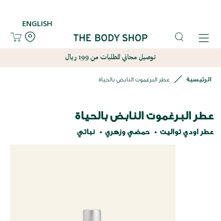
ENGLISH
توصيل مجاني للطلبات من 199 ريال
الرئيسية
عطر البرغموت النابض بالحياة
عطر البرغموت النابض بالحياة
عطر اودي تواليت
حمضي وزهري
نباتي
نتقل
لى
لنهاية
عرض
لصور