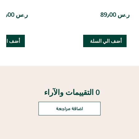
ر.س 89٫00
ر.س 69٫00
أضف الي السلة
أضف الي ا
0 التقييمات والآراء
اضافة مراجعة