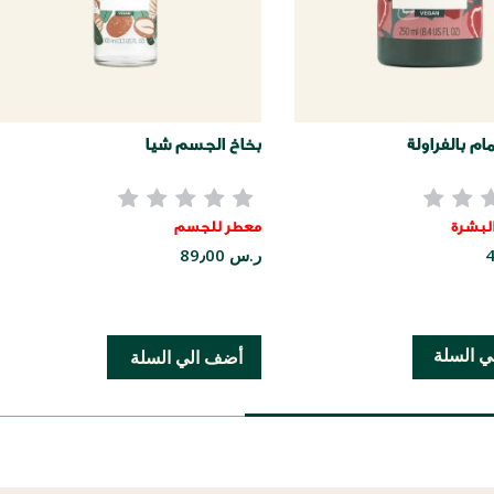
ام بالفراولة
بخاخ الجسم شيا
البشرة
معطر للجسم
ر.س 89٫00
ي السلة
أضف الي السلة