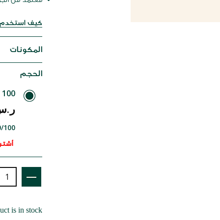
كيف استخدم ه
المكونات
الحجم
100 مل
ر.س 00
99٫00/100
أشتري 4 بس
ct is in stock