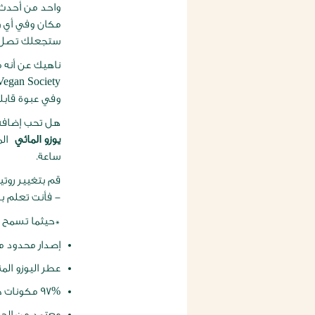
واحد من أحد
مكان وفي أي وق
ستجعلك تصل إل
وفي عبوة قابلة 
هل تحب إضافة
يوزو المائي
ساعة.
قم بتغيير روتي
- فأنت تعلم با
*حيثما تسمح ال
إصدار محدود م
عطر اليوزو ال
97% مكونات طبيعية المنشأ
معتمد من الجمع