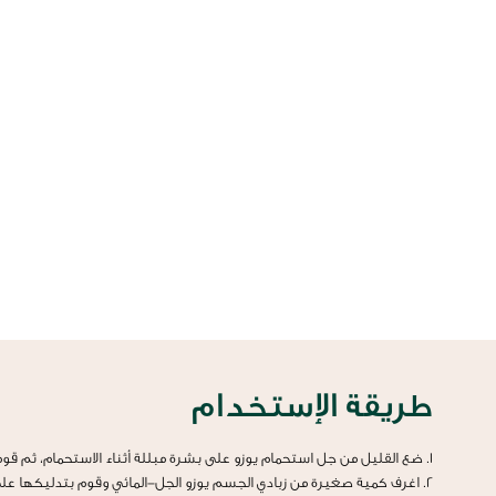
طريقة الإستخدام
1. ضع القليل من جل استحمام يوزو على بشرة مبللة أثناء الاستحمام، ثم قوم بتكوين رغوة قبل غسلها بالماء وجففها بمنشفة لطيفة ورقيقة
2. اغرف كمية صغيرة من زبادي الجسم يوزو الجل-المائي وقوم بتدليكها على جسمك