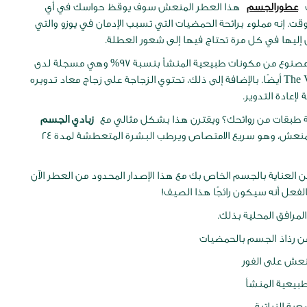
ث
عطورالجسم
هذا العطر المنعش سوف يوقظ حواسك في أي
ت. إنه مملوء برائحة الحمضيات التي تسبب الإدمان في يوزو والتي
يها في كل مرة تحتاج فيها إلى شعور العطلة.
ناهيك عن أنه مصنوع من مكونات طبيعية المنشأ بنسبة 97% وهي مسجلة لدى
The Vegan Society أيضًا. بالإضافة إلى ذلك، تحتوي الزجاجة على زجاج معاد تدويره
لإعادة التدوير.
 طبقات من روائحك؟ ويقترن هذا بشكل مثالي مع
زبادي الجسم
المنعش، وهو سريع الامتصاص ويرطب البشرة المتعطشة لمدة 24
ن العناية بالجسم الخاص بك مع هذا الإصدار المحدود من العطر الآن
لفعل أنه سيكون رائجًا هذا الصيف!
مرافق المحلية بذلك.
ن رذاذ الجسم بالحمضيات
منعش على الفور
ية النباتية