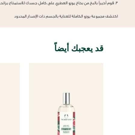
3. قوم أخيراً بالبخ من بخاخ يوزو العطري على كامل جسدك للاستمتاع برائحة الصيف المنعشة لفترة أطول
اكتشف مجموعة يوزو الكاملة للعناية بالجسم ذات الإصدار المحدود
قد يعجبك أيضاً