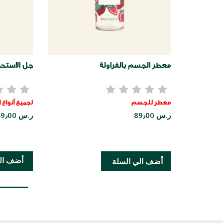
معطر الجسم بالفراولة
جل الاستحم
معطر للجسم
لجميع أنواع 
ر.س 89٫00
ر.س 49٫00
أضف ال
أضف الي السلة